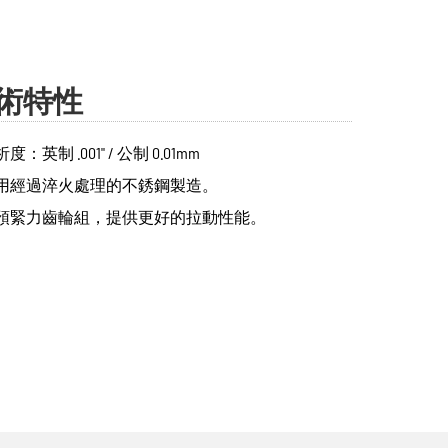
術特性
度：英制 .001" / 公制 0.01mm
用經過淬火處理的不銹鋼製造。
預緊力齒輪組，提供更好的拉動性能。