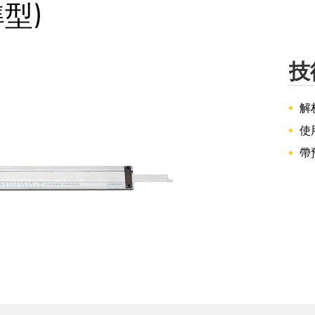
準型)
技
解析
使
帶