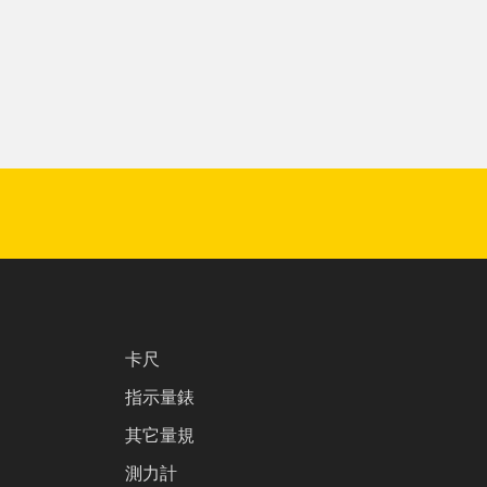
卡尺
指示量錶
其它量規
測力計