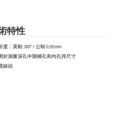
術特性
度：英制 .001" / 公制 0.02mm
用於測量深孔中階梯孔和內孔徑尺寸
震錶頭