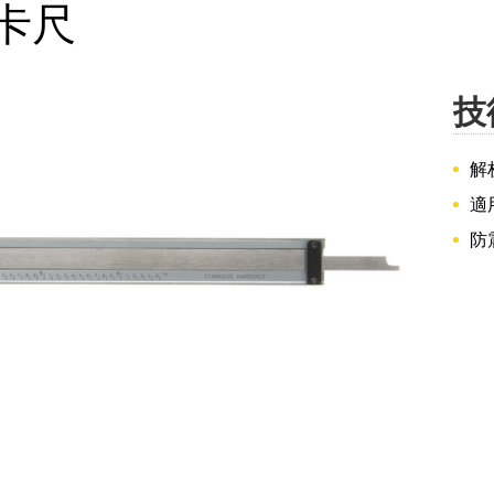
卡尺
技
解析
適
防