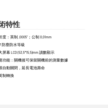
術特性
度：英制 .0005"；公制 0.01mm
P67 防塵防水等級
屏幕 LCD (53.5*15.5)mm 讀數顯示
憶功能：關機後可保留關機前的測量數據
源自動關閉，延長電池壽命
英制轉換