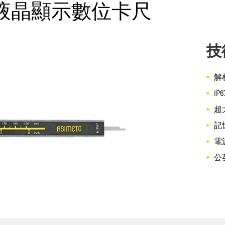
水大液晶顯示數位卡尺
技
解析
I
超大
記
電
公